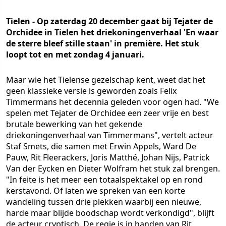
Tielen - Op zaterdag 20 december gaat bij Tejater de
Orchidee in Tielen het driekoningenverhaal 'En waar
de sterre bleef stille staan' in première. Het stuk
loopt tot en met zondag 4 januari.
Maar wie het Tielense gezelschap kent, weet dat het
geen klassieke versie is geworden zoals Felix
Timmermans het decennia geleden voor ogen had. "We
spelen met Tejater de Orchidee een zeer vrije en best
brutale bewerking van het gekende
driekoningenverhaal van Timmermans", vertelt acteur
Staf Smets, die samen met Erwin Appels, Ward De
Pauw, Rit Fleerackers, Joris Matthé, Johan Nijs, Patrick
Van der Eycken en Dieter Wolfram het stuk zal brengen.
"In feite is het meer een totaalspektakel op en rond
kerstavond. Of laten we spreken van een korte
wandeling tussen drie plekken waarbij een nieuwe,
harde maar blijde boodschap wordt verkondigd", blijft
de acteur cryptisch. De regie is in handen van Rit